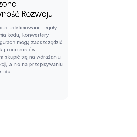
zona
wność Rozwoju
brze zdefiniowane reguły
nia kodu, konwertery
egułach mogą zaoszczędzić
ek programistów,
m skupić się na wdrażaniu
ji, a nie na przepisywaniu
 kodu.