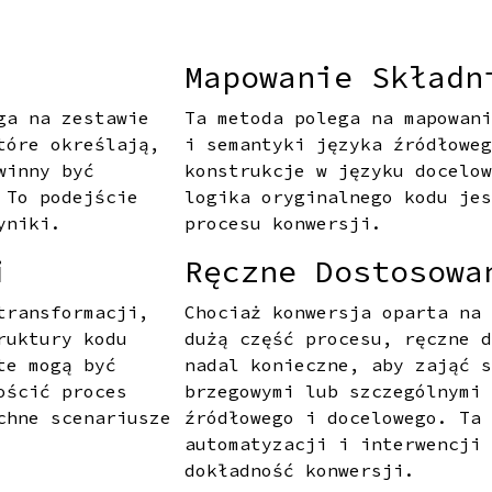
Mapowanie Składn
ga na zestawie
Ta metoda polega na mapowan
tóre określają,
i semantyki języka źródłowe
winny być
konstrukcje w języku docelo
 To podejście
logika oryginalnego kodu je
yniki.
procesu konwersji.
i
Ręczne Dostosowa
transformacji,
Chociaż konwersja oparta na
ruktury kodu
dużą część procesu, ręczne 
te mogą być
nadal konieczne, aby zająć 
ościć proces
brzegowymi lub szczególnymi
chne scenariusze
źródłowego i docelowego. Ta
automatyzacji i interwencji
dokładność konwersji.