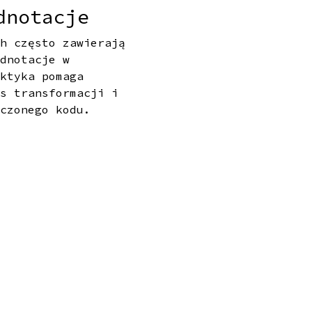
dnotacje
ch często zawierają
adnotacje w
aktyka pomaga
es transformacji i
aczonego kodu.