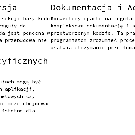
rsja
Dokumentacja i A
 sekcji bazy kodu
Konwertery oparte na reguła
reguły do
kompleksową dokumentację i 
da jest pomocna w
przetworzonym kodzie. Ta pr
a przebudowa nie
programistom zrozumieć proc
ułatwia utrzymanie przetłum
cyficznych
ułach mogą być
n aplikacji,
netowych czy
ie może obejmować
 istotne dla