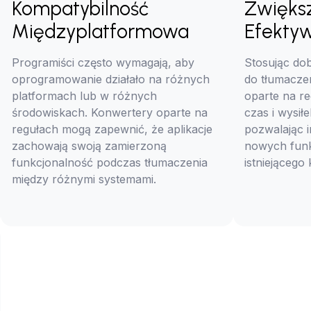
Kompatybilność
Zwięks
Międzyplatformowa
Efekty
Programiści często wymagają, aby
Stosując do
oprogramowanie działało na różnych
do tłumacze
platformach lub w różnych
oparte na r
środowiskach. Konwertery oparte na
czas i wysił
regułach mogą zapewnić, że aplikacje
pozwalając i
zachowają swoją zamierzoną
nowych funkc
funkcjonalność podczas tłumaczenia
istniejącego
między różnymi systemami.