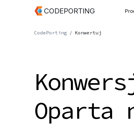
CODEPORTING
Pro
CodePorting
Konwertuj
Konwers
Oparta 