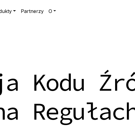
dukty
Partnerzy
O
ja Kodu Źr
na Regułac