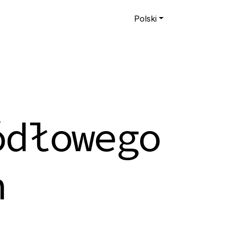
Polski
ódłowego
h