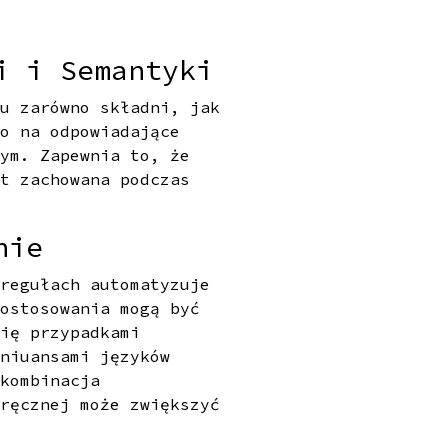
i i Semantyki
iu zarówno składni, jak
go na odpowiadające
wym. Zapewnia to, że
st zachowana podczas
nie
 regułach automatyzuje
dostosowania mogą być
się przypadkami
 niuansami języków
 kombinacja
 ręcznej może zwiększyć