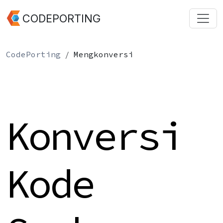
CODEPORTING
CodePorting
Mengkonversi
Konversi
Kode