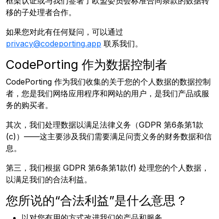
框架认证或与我们签署了欧盟委员会标准合同条款的数据转
移的子处理者合作。
如果您对此有任何疑问，可以通过
privacy@codeporting.app
联系我们。
CodePorting 作为数据控制者
CodePorting 作为我们收集的关于您的个人数据的数据控制
者，您是我们网络应用程序和网站的用户，是我们产品或服
务的购买者。
其次，我们处理数据以满足法律义务（GDPR 第6条第1款
(c)）——这主要涉及我们需要满足问责义务的财务数据和信
息。
第三，我们根据 GDPR 第6条第1款(f) 处理您的个人数据，
以满足我们的合法利益。
您所说的“合法利益”是什么意思？
以对您有用的方式改进我们的产品和服务。