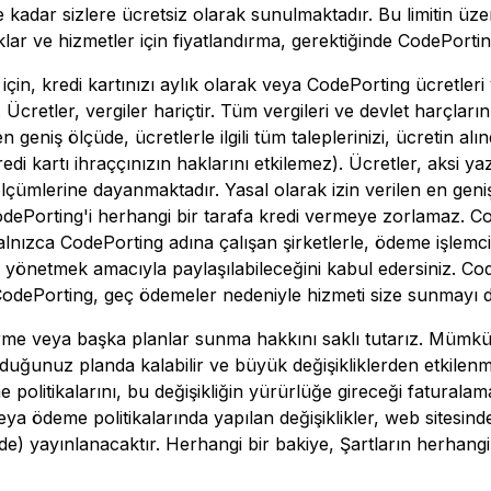
lere kadar sizlere ücretsiz olarak sunulmaktadır. Bu limitin ü
klar ve hizmetler için fiyatlandırma, gerektiğinde CodePorti
çin, kredi kartınızı aylık olarak veya CodePorting ücretleri 
z. Ücretler, vergiler hariçtir. Tüm vergileri ve devlet harçl
geniş ölçüde, ücretlerle ilgili tüm taleplerinizi, ücretin alın
edi kartı ihraççınızın haklarını etkilemez). Ücretler, aksi ya
 ölçümlerine dayanmaktadır. Yasal olarak izin verilen en gen
 CodePorting'i herhangi bir tarafa kredi vermeye zorlamaz. C
 yalnızca CodePorting adına çalışan şirketlerle, ödeme işlemcil
önetmek amacıyla paylaşılabileceğini kabul edersiniz. Code
 CodePorting, geç ödemeler nedeniyle hizmeti size sunmayı d
tirme veya başka planlar sunma hakkını saklı tutarız. Mümk
uğunuz planda kalabilir ve büyük değişikliklerden etkilenm
me politikalarını, bu değişikliğin yürürlüğe gireceği fatur
de veya ödeme politikalarında yapılan değişiklikler, web sites
e) yayınlanacaktır. Herhangi bir bakiye, Şartların herhan