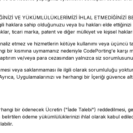
NİZİ VE YÜKÜMLÜLÜKLERİMİZİ İHLAL ETMEDİĞİNİZİ BEYAN
ilgili haklara sahip olduğunuzu veya bu hakları elde ettiğiniz
aklar, ticari marka, patent ve diğer mülkiyet ve kişisel hakla
aliz etmez ve hizmetlerin kötüye kullanımı veya üçüncü tarafla
hangi bir kısmına uymamanız nedeniyle CodePorting'e karşı 
 yaptırım ve/veya para cezasından yalnızca siz sorumlusunu
nmesi veya saklanmaması ile ilgili olarak sorumluluğu yoktur 
. Ayrıca, Uygulamalarınızı ve herhangi bir İçeriği güvence a
angi bir ödenecek Ücretin ("İade Talebi") reddedilmesi, ger
lirtilen ödeme yükümlülüklerinizi ihlal olarak kabul edilec
abilir.