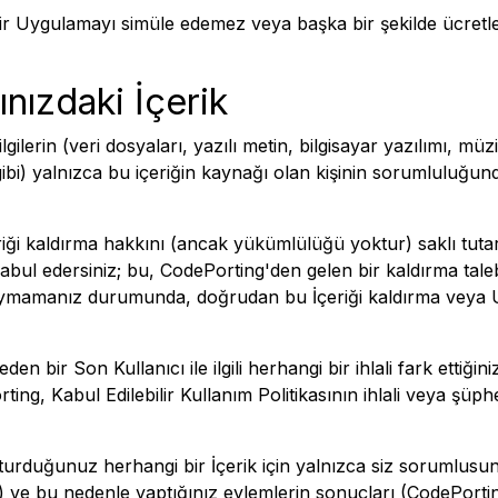
 bir Uygulamayı simüle edemez veya başka bir şekilde ücre
nızdaki İçerik
lgilerin (veri dosyaları, yazılı metin, bilgisayar yazılımı, mü
 gibi) yalnızca bu içeriğin kaynağı olan kişinin sorumluluğ
ği kaldırma hakkını (ancak yükümlülüğü yoktur) saklı tutar. K
kabul edersiniz; bu, CodePorting'den gelen bir kaldırma tale
lebe uymamanız durumunda, doğrudan bu İçeriği kaldırma veya
 eden bir Son Kullanıcı ile ilgili herhangi bir ihlali fark etti
ng, Kabul Edilebilir Kullanım Politikasının ihlali veya şüph
turduğunuz herhangi bir İçerik için yalnızca siz sorumlusu
 ve bu nedenle yaptığınız eylemlerin sonuçları (CodePortin