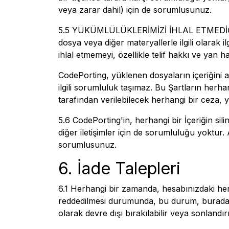
veya zarar dahil) için de sorumlusunuz.
5.5 YÜKÜMLÜLÜKLERİMİZİ İHLAL ETMEDİĞİ
dosya veya diğer materyallerle ilgili olarak 
ihlal etmemeyi, özellikle telif hakkı ve yan h
CodePorting, yüklenen dosyaların içeriğini an
ilgili sorumluluk taşımaz. Bu Şartların her
tarafından verilebilecek herhangi bir ceza,
5.6 CodePorting'in, herhangi bir İçeriğin sili
diğer iletişimler için de sorumluluğu yoktur
sorumlusunuz.
6. İade Talepleri
6.1 Herhangi bir zamanda, hesabınızdaki herh
reddedilmesi durumunda, bu durum, burada be
olarak devre dışı bırakılabilir veya sonlandırıl