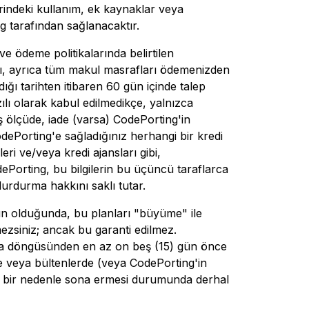
zerindeki kullanım, ek kaynaklar veya
ng tarafından sağlanacaktır.
ve ödeme politikalarında belirtilen
arını, ayrıca tüm makul masrafları ödemenizden
dığı tarihten itibaren 60 gün içinde talep
zılı olarak kabul edilmedikçe, yalnızca
iş ölçüde, iade (varsa) CodePorting'in
odePorting'e sağladığınız herhangi bir kredi
eri ve/veya kredi ajansları gibi,
Porting, bu bilgilerin bu üçüncü taraflarca
urdurma hakkını saklı tutar.
ün olduğunda, bu planları "büyüme" ile
ezsiniz; ancak bu garanti edilmez.
alama döngüsünden en az on beş (15) gün önce
inde veya bültenlerde (veya CodePorting'in
gi bir nedenle sona ermesi durumunda derhal