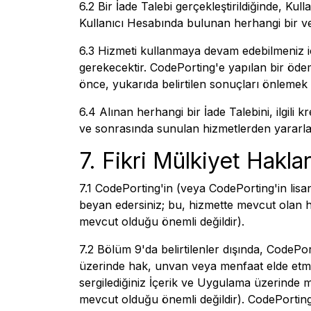
6.2 Bir İade Talebi gerçekleştirildiğinde, K
Kullanıcı Hesabında bulunan herhangi bir ver
6.3 Hizmeti kullanmaya devam edebilmeniz iç
gerekecektir. CodePorting'e yapılan bir ödem
önce, yukarıda belirtilen sonuçları önlemek 
6.4 Alınan herhangi bir İade Talebini, ilgili 
ve sonrasında sunulan hizmetlerden yararlandı
7. Fikri Mülkiyet Haklar
7.1 CodePorting'in (veya CodePorting'in lis
beyan edersiniz; bu, hizmette mevcut olan he
mevcut olduğu önemli değildir).
7.2 Bölüm 9'da belirtilenler dışında, CodePo
üzerinde hak, unvan veya menfaat elde etmed
sergilediğiniz İçerik ve Uygulama üzerinde m
mevcut olduğu önemli değildir). CodePorting