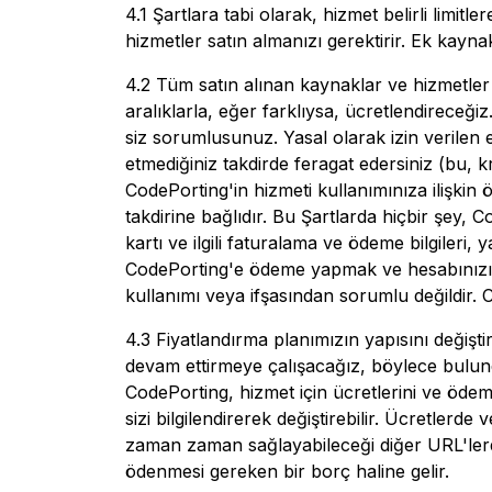
4.1 Şartlara tabi olarak, hizmet belirli limit
hizmetler satın almanızı gerektirir. Ek kayna
4.2 Tüm satın alınan kaynaklar ve hizmetler i
aralıklarla, eğer farklıysa, ücretlendireceği
siz sorumlusunuz. Yasal olarak izin verilen en 
etmediğiniz takdirde feragat edersiniz (bu, kr
CodePorting'in hizmeti kullanımınıza ilişkin
takdirine bağlıdır. Bu Şartlarda hiçbir şey,
kartı ve ilgili faturalama ve ödeme bilgileri,
CodePorting'e ödeme yapmak ve hesabınızı y
kullanımı veya ifşasından sorumlu değildir.
4.3 Fiyatlandırma planımızın yapısını değiş
devam ettirmeye çalışacağız, böylece bulund
CodePorting, hizmet için ücretlerini ve öde
sizi bilgilendirerek değiştirebilir. Ücretler
zaman zaman sağlayabileceği diğer URL'lerd
ödenmesi gereken bir borç haline gelir.