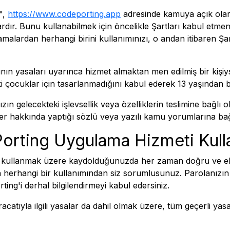
",
https://www.codeporting.app
adresinde kamuya açık olar
ır. Bunu kullanabilmek için öncelikle Şartları kabul etmen
amalardan herhangi birini kullanımınızı, o andan itibaren Şa
ının yasaları uyarınca hizmet almaktan men edilmiş bir kişi
ki çocuklar için tasarlanmadığını kabul ederek 13 yaşında
zın gelecekteki işlevsellik veya özelliklerin teslimine bağl
likler hakkında yaptığı sözlü veya yazılı kamu yorumlarına ba
orting Uygulama Hizmeti Kull
ti kullanmak üzere kaydolduğunuzda her zaman doğru ve eksik
n herhangi bir kullanımından siz sorumlusunuz. Parolanızın 
ting'i derhal bilgilendirmeyi kabul edersiniz.
racatıyla ilgili yasalar da dahil olmak üzere, tüm geçerli y