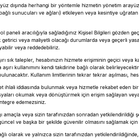
ayüz dışında herhangi bir yöntemle hizmetin yönetim arayü
ağlı sunucuları ve ağları) etkileyen veya kesintiye uğrata
ol paneli aracılığıyla sağladığınız Kişisel Bilgileri gözden 
 getirici veya maliyetli olacağı durumlarda veya geçerli yas
yabilir veya reddedebiliriz.
ı sık talepler, hesabınızın hizmete erişiminin geçici veya ka
aşırı kullanımını kendi takdirine bağlı olarak belirleyecekt
lunacaktır. Kullanım limitlerinin tekrar tekrar aşılması, hes
iyet ihlali iddiasında bulunmak veya hizmetle rekabet eden 
syaları okumak veya dönüştürmek için erişim sağlayan veya
ntegre edemezsiniz.
ığı amaçla veya sizin tarafınızdan sonradan yetkilendirildiği ş
z, güncel ve başka bir şekilde güvenilir olmasını sağlamak içi
bağlı olarak ve yalnızca sizin tarafınızdan yetkilendirildiği