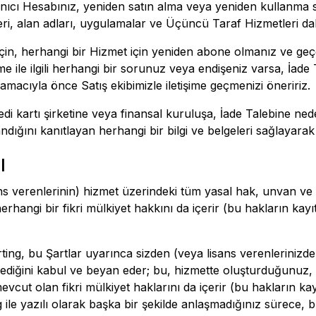
ullanıcı Hesabınız, yeniden satın alma veya yeniden kullanma
i, alan adları, uygulamalar ve Üçüncü Taraf Hizmetleri dahil
in, herhangi bir Hizmet için yeniden abone olmanız ve geç
e ile ilgili herhangi bir sorunuz veya endişeniz varsa, İad
amacıyla önce Satış ekibimizle iletişime geçmenizi öneririz.
kredi kartı şirketine veya finansal kuruluşa, İade Talebine ned
ğını kanıtlayan herhangi bir bilgi ve belgeleri sağlayarak i
ı
ans verenlerinin) hizmet üzerindeki tüm yasal hak, unvan v
rhangi bir fikri mülkiyet hakkını da içerir (bu hakların ka
rting, bu Şartlar uyarınca sizden (veya lisans verenleriniz
iğini kabul ve beyan eder; bu, hizmette oluşturduğunuz, su
evcut olan fikri mülkiyet haklarını da içerir (bu hakların 
 ile yazılı olarak başka bir şekilde anlaşmadığınız sürece,