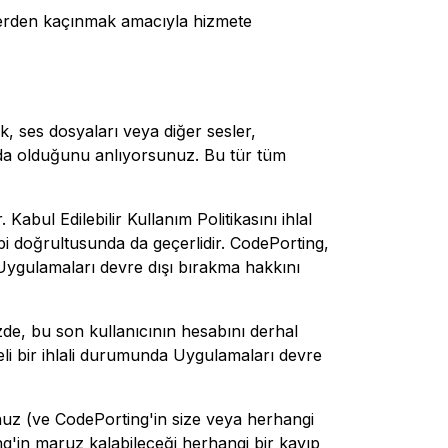
tlerden kaçınmak amacıyla hizmete
zik, ses dosyaları veya diğer sesler,
unda olduğunu anlıyorsunuz. Bu tür tüm
abul Edilebilir Kullanım Politikasını ihlal
bi doğrultusunda da geçerlidir. CodePorting,
 Uygulamaları devre dışı bırakma hakkını
ğinizde, bu son kullanıcının hesabını derhal
eli bir ihlali durumunda Uygulamaları devre
nuz (ve CodePorting'in size veya herhangi
g'in maruz kalabileceği herhangi bir kayıp