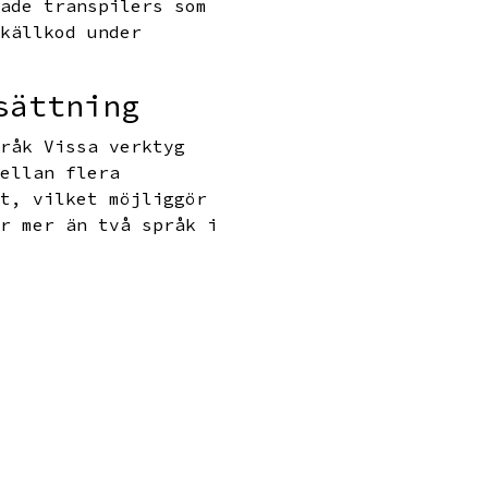
rade transpilers som
 källkod under
sättning
pråk Vissa verktyg
mellan flera
gt, vilket möjliggör
ar mer än två språk i