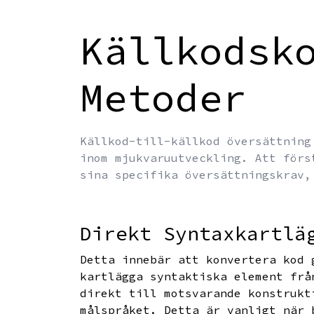
Källkodsk
Metoder
Källkod-till-källkod översättning
inom mjukvaruutveckling. Att förs
sina specifika översättningskrav,
Direkt Syntaxkartlä
Detta innebär att konvertera kod 
kartlägga syntaktiska element frå
direkt till motsvarande konstrukt
målspråket. Detta är vanligt när 