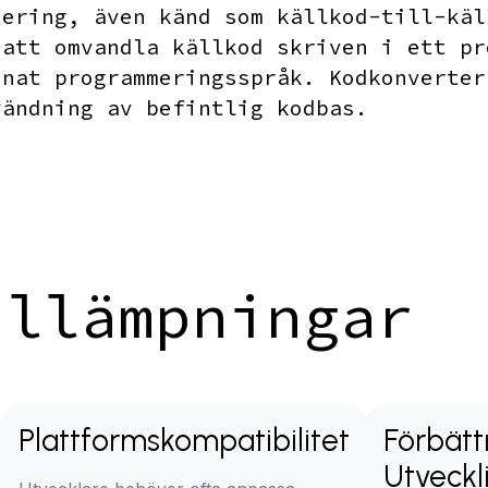
tering
, även känd som källkod-till-käl
 att omvandla källkod skriven i ett pr
nnat programmeringsspråk. Kodkonverter
vändning av befintlig kodbas.
illämpningar
Plattformskompatibilitet
Förbätt
Utveckl