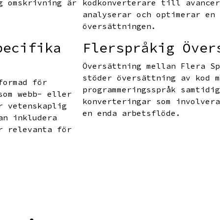
g omskrivning är
kodkonverterare till avance
analyserar och optimerar en
översättningen.
pecifika
Flerspråkig Över
Översättning mellan Flera S
stöder översättning av kod 
formad för
programmeringsspråk samtidi
som webb- eller
konverteringar som involver
r vetenskaplig
en enda arbetsflöde.
an inkludera
r relevanta för