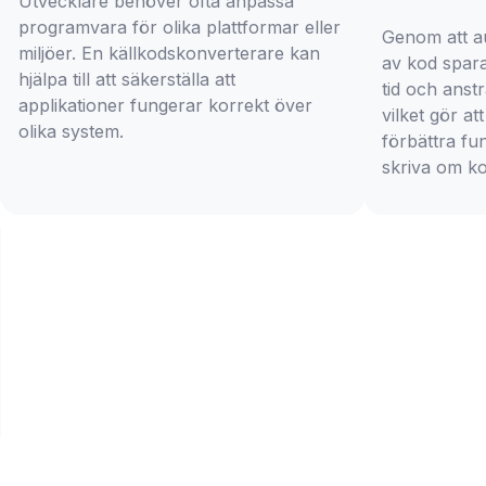
Utvecklare behöver ofta anpassa
programvara för olika plattformar eller
Genom att a
miljöer. En källkodskonverterare kan
av kod spara
hjälpa till att säkerställa att
tid och anst
applikationer fungerar korrekt över
vilket gör at
olika system.
förbättra fun
skriva om k