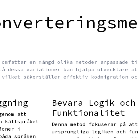
onverteringsme
 omfattar en mängd olika metoder anpassade ti
tå dessa variationer kan hjälpa utvecklare at
 vilket säkerställer effektiv kodmigration oc
ggning
Bevara Logik och
Funktionalitet
genom att
n källspråket
Denna metod fokuserar på at
ioner i
ursprungliga logiken och fu
båda språken