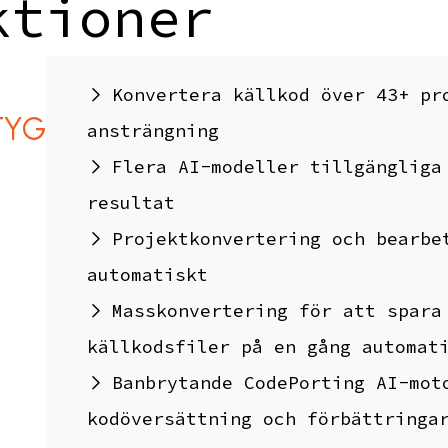
ktioner
Konvertera källkod över 43+ pr
TYG
ansträngning
Flera AI-modeller tillgängliga
resultat
Projektkonvertering och bearbe
automatiskt
Masskonvertering för att spara
källkodsfiler på en gång automat
Banbrytande CodePorting AI-mot
kodöversättning och förbättringa