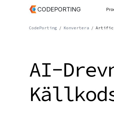
CODEPORTING
Pro
CodePorting
Konvertera
Artific
AI-Drev
Källkod