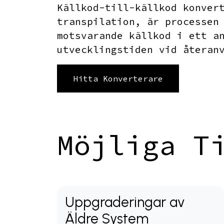
Källkod-till-källkod konver
transpilation, är processen
motsvarande källkod i ett a
utvecklingstiden vid återan
Hitta Konverterare
Möjliga T
Uppgraderingar av
Äldre System