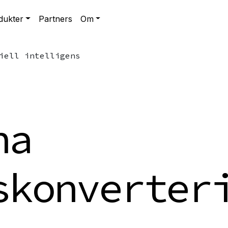
dukter
Partners
Om
iell intelligens
na
skonverter