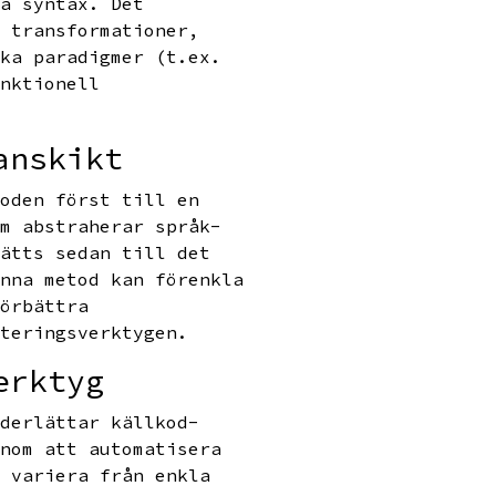
ta syntax. Det
a transformationer,
ika paradigmer (t.ex.
unktionell
anskikt
koden först till en
om abstraherar språk-
sätts sedan till det
enna metod kan förenkla
förbättra
rteringsverktygen.
erktyg
nderlättar källkod-
enom att automatisera
n variera från enkla