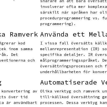
snarare än att bara översät
involverar ofta mer komplex
särskilt när språken har ol
procedurprogrammering vs. f
programmering).
ka Ramverk
Använda ett Mell
igrerar kod
I vissa fall översätts käll
tek inom samma
mellanrepresentation (IR) s
råk. Det
specifika detaljer. IR över
ventionerna och
målprogrammeringsspråket. D
översättningsprocessen och 
underhållbarheten för konve
g
Automatiserade V
 konvertering av
Olika verktyg och ramverk u
tts över tid
till-källkod översättning g
ta är användbart
processen. Dessa verktyg ka